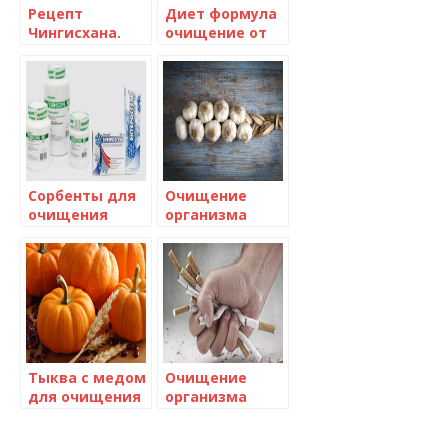
Рецепт
Диет формула
Чингисхана.
очищение от
Очищение
шлаков и
организма
токсинов
Сорбенты для
Очищение
очищения
организма
организма
чесноком
Тыква с медом
Очищение
для очищения
организма
организма
после отказа
от курения